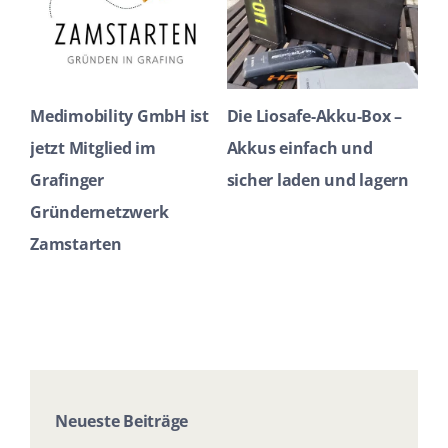
Medimobility GmbH ist
Die Liosafe-Akku-Box –
Pr
jetzt Mitglied im
Akkus einfach und
au
Grafinger
sicher laden und lagern
Un
Gründernetzwerk
Zamstarten
Neueste Beiträge