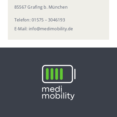
85567 Grafing b. München
Telefon:
01575 – 3046193
E-Mail:
info@medimobility.de