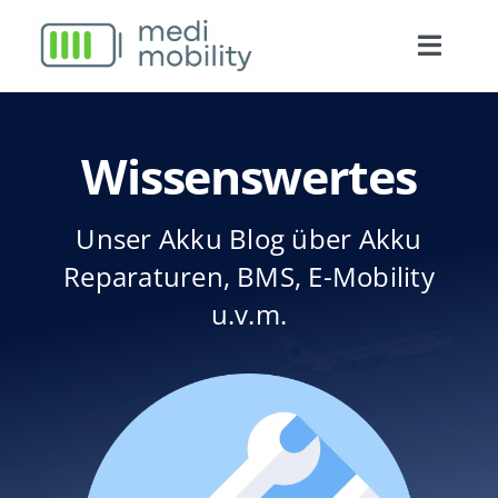
Zum
Inhalt
Toggle
springen
Naviga
Startseite
Wissenswertes
Akku Reparatur
Unser Akku Blog über Akku
Weiteres Angebot
Reparaturen, BMS, E-Mobility
u.v.m.
Blog
Shop
Kontakt